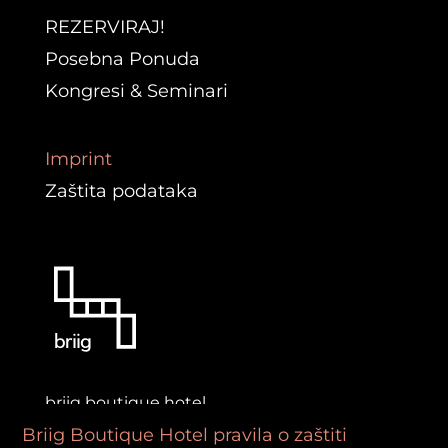
REZERVIRAJ!
Posebna Ponuda
Kongresi & Seminari
Imprint
Zaštita podataka
briig boutique hotel
Prilaz Braće Kaliterna 1
Briig Boutique Hotel pravila o zaštiti